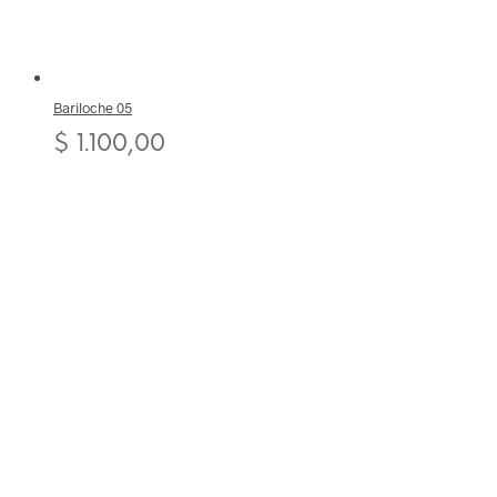
Bariloche 05
$
1.100,00