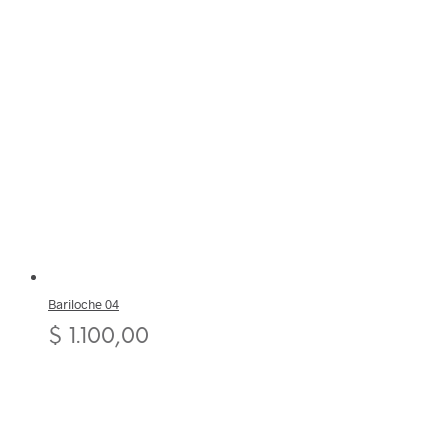
Bariloche 04
$
1.100,00